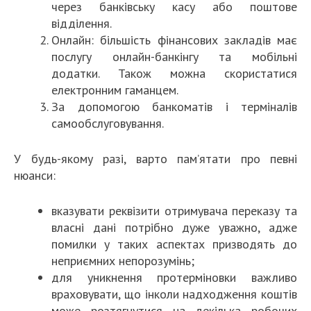
через банківську касу або поштове
відділення.
Онлайн: більшість фінансових закладів має
послугу онлайн-банкінгу та мобільні
додатки. Також можна скористатися
електронним гаманцем.
За допомогою банкоматів і терміналів
самообслуговування.
У будь-якому разі, варто пам’ятати про певні
нюанси:
вказувати реквізити отримувача переказу та
власні дані потрібно дуже уважно, адже
помилки у таких аспектах призводять до
неприємних непорозумінь;
для уникнення протерміновки важливо
враховувати, що інколи надходження коштів
може розтягнутися на декілька робочих