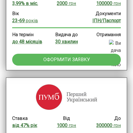
3,99% в міс.
2000
грн
100000
грн
Вік
Документи
23-69
років
ІПН/Паспорт
На термін
Видача до
Отримання
до 48 місяців
30 хвилин
ОФОРМИТИ ЗАЯВКУ
Ставка
Від
До
від 47% рік
1000
грн
300000
грн