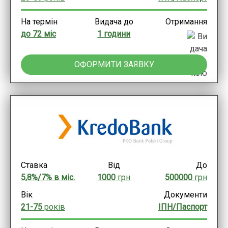
На термін
Видача до
Отримання
до 72 міс
1 години
ОФОРМИТИ ЗАЯВКУ
Ставка
Від
До
5,8%/7% в міс.
1000
грн
500000
грн
Вік
Документи
21-75
років
ІПН/Паспорт