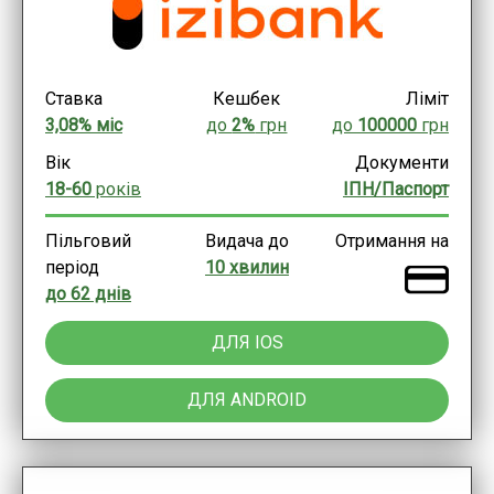
Ставка
Кешбек
Ліміт
3,08% міс
до
2%
грн
до
100000
грн
Вік
Документи
18-60
років
ІПН/Паспорт
Пільговий
Видача до
Отримання на
період
10 хвилин
до 62 днів
ДЛЯ IOS
ДЛЯ ANDROID