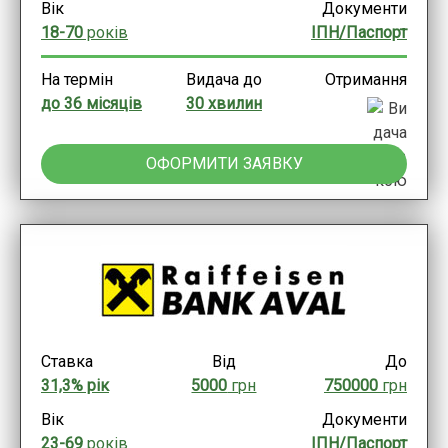
Вік
Документи
18-70
років
ІПН/Паспорт
На термін
Видача до
Отримання
до 36 місяців
30 хвилин
ОФОРМИТИ ЗАЯВКУ
Ставка
Від
До
31,3% рік
5000
грн
750000
грн
Вік
Документи
23-69
років
ІПН/Паспорт