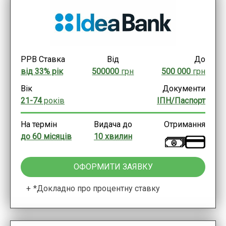
РРВ Ставка
Від
До
від 33% рік
500000
грн
500 000
грн
Вік
Документи
21-74
років
ІПН/Паспорт
На термін
Видача до
Отримання
до 60 місяців
10 хвилин
ОФОРМИТИ ЗАЯВКУ
*Докладно про процентну ставку